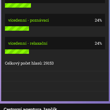
vícedenní - poznávací
24%
vícedenní - relaxační
24%
Celkový počet hlasů:
29153
Cestovní agentura Jančík